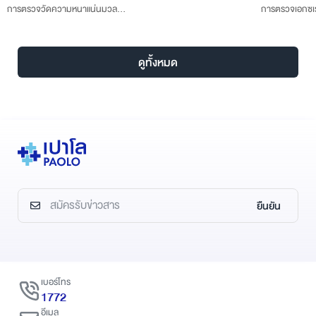
อันตรายจาก
หนาแน่นมวล
การตรวจเอกซเรย์เป็นการใช้รังสี
Plasma คือการนำเลือดของผู้ป่วย
ral Density,
เอกซ์ที่ทำให้เกิดภาพ 2 มิติ ส่วน
เองมาปั่นแยกเป็นพลาสมาเกล็ด
พื่อประเมิน
การทำ MRI เป็นการใช้
เลือดเข้มข้น แล้วฉีดกลับเข้าไปเพื่อ
ิดโรคกระดูก
คลื่นแม่เหล็กไฟฟ้าที่ให้ภาพ 3 มิติ
ซ่อมแซมฟื้นฟูเซลล์ที่บาดเจ็บ ทั้ง
ดูทั้งหมด
ะดูกได้ทั่ว
ดังนั้นจึงมีจุดเด่นและวัตถุประสงค์
เอ็นกล้ามเนื้อ เอ็นกระดูก และ
ารแตกหักง่าย
ในการตรวจไม่เหมือนกันเสียที
เนื้อเยื่ออ่อนต่างๆ โดยเฉพาะในโรค
 กระดูกสะโพก
เดียว
ข้อเข่าเสื่อม
ยืนยัน
เบอร์โทร
1772
อีเมล