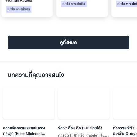
t
เปาโล พหลโยธิน
เปาโล พหลโยธิน
ดูทั้งหมด
บทความที่คุณอาจสนใจ
แน่นของ
ข้อเข่าเสื่อม ฉีด PRP ช่วยได้!
ทำความเข้าใจ...ข้อแตกต่าง
ineral
ระหว่าง X-ray กับ MRI
การฉีด PRP หรือ Platelet Rich