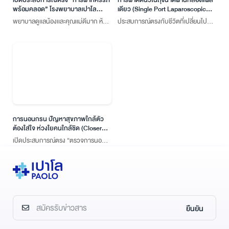
พร้อมคลอด” โรงพยาบาลเปาโล
เดียว (Single Port Laparoscopic
โชคชัย 4
Cholecystectomy)
พยาบาลดูเเลน้องเเละคุณเเม่ดีมาก ห้อง
ประสบการณ์ตรงกับชีวิตที่เปลี่ยนไป
พักสะอาดมาก ตรงนี้คือประทับใจจริงๆ
หลังการผ่าตัด “การผ่าตัดนิ่วในถุง
ค่ะ
น้ำดี” แบ่งปันประสบการณ์ดีดี การดูแล
สุขภาพจาก คุณสุปวัจน์ กุฏเงิน
การนอนกรน ปัญหาสุขภาพใกล้ตัว
ต้องใส่ใจ ห่วงใยคนใกล้ชิด (Closer
Health Care)
เปิดประสบการณ์ตรง “ตรวจการนอน
หลับ Sleep test” โรงพยาบาลเปาโล
เกษตร
ยืนยัน