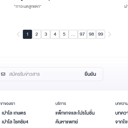
“ภาวะมดลูกแตก”
ผ่
1
2
3
4
5
...
97
98
99
ยืนยัน
ขาของเรา
บริการ
บทควา
เปาโล เกษตร
แพ็กเกจและโปรโมชั่น
บทควา
เปาโล โชคชัย4
ค้นหาแพทย์
จากใจผ