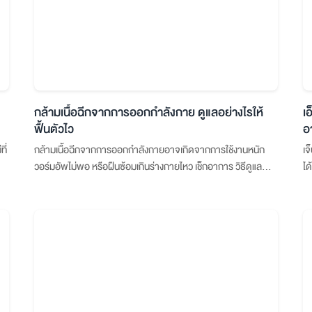
กล้ามเนื้อฉีกจากการออกกำลังกาย ดูแลอย่างไรให้
เ
ฟื้นตัวไว
อ
ี่
กล้ามเนื้อฉีกจากการออกกำลังกายอาจเกิดจากการใช้งานหนัก
เจ
วอร์มอัพไม่พอ หรือฝืนซ้อมเกินร่างกายไหว เช็กอาการ วิธีดูแล
ได
เบื้องต้น และสัญญาณที่ควรพบแพทย์ เพื่อช่วยให้ฟื้นตัวได้อย่าง
เหมาะสม