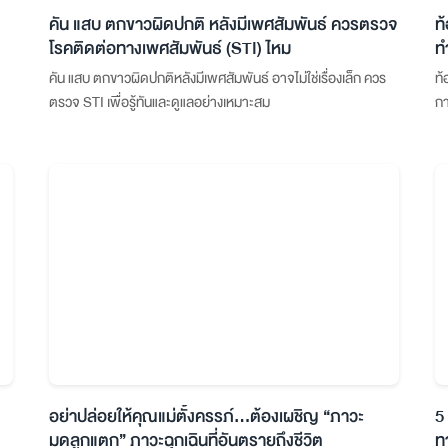
คัน แสบ ตกขาวผิดปกติ หลังมีเพศสัมพันธ์ ควรตรวจ
ท
โรคติดต่อทางเพศสัมพันธ์ (STI) ไหม
ท
คัน แสบ ตกขาวผิดปกติหลังมีเพศสัมพันธ์ อาจไม่ใช่เรื่องเล็ก ควร
ท้
ตรวจ STI เพื่อรู้ทันและดูแลอย่างเหมาะสม
กา
อย่าปล่อยให้คุณแม่ตั้งครรภ์…ต้องเผชิญ “ภาวะ
5
มดลูกแตก” ภาวะฉุกเฉินที่อันตรายถึงชีวิต
ท