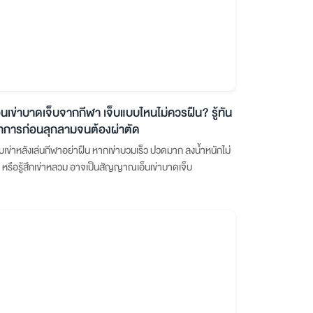
อ็นเข่าบาดเจ็บจากกีฬา เจ็บแบบไหนไม่ควรฝืน? รู้ทัน
าการก่อนลุกลามจนต้องผ่าตัด
็บเข่าหลังเล่นกีฬาอย่าฝืน หากเข่าบวมเร็ว ปวดมาก ลงน้ำหนักไม่
้ หรือรู้สึกเข่าหลวม อาจเป็นสัญญาณเอ็นเข่าบาดเจ็บ