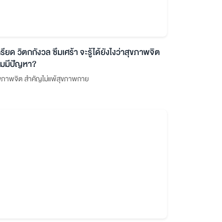
ครียด วิตกกังวล ซึมเศร้า จะรู้ได้ยังไงว่าสุขภาพจิต
ริ่มมีปัญหา?
ขภาพจิต สำคัญไม่แพ้สุขภาพกาย