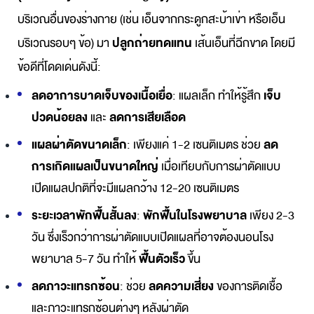
บริเวณอื่นของร่างกาย
 (
เช่น
เอ็นจากกระดูกสะบ้าเข่า
หรือเอ็น
บริเวณรอบๆ
ข้อ
) 
มา
ปลูกถ่ายทดแทน
เส้นเอ็นที่ฉีกขาด
โดยมี
ข้อดีที่โดดเด่นดังนี้
:
ลดอาการบาดเจ็บของเนื้อเยื่อ
: 
แผลเล็ก
ทำให้รู้สึก
เจ็บ
ปวดน้อยลง
และ
ลดการเสียเลือด
แผลผ่าตัดขนาดเล็ก
: 
เพียงแค่
 1-2 
เซนติเมตร
ช่วย
ลด
การเกิดแผลเป็นขนาดใหญ่
เมื่อเทียบกับการผ่าตัดแบบ
เปิดแผลปกติที่จะมีแผลกว้าง
 12-20 
เซนติเมตร
ระยะเวลาพักฟื้นสั้นลง
: 
พักฟื้นในโรงพยาบาล
เพียง
 2-3 
วัน
ซึ่งเร็วกว่าการผ่าตัดแบบเปิดแผลที่อาจต้องนอนโรง
พยาบาล
 5-7 
วัน
ทำให้
ฟื้นตัวเร็ว
ขึ้น
ลดภาวะแทรกซ้อน
: 
ช่วย
ลดความเสี่ยง
ของการติดเชื้อ
และภาวะแทรกซ้อนต่างๆ
หลังผ่าตัด