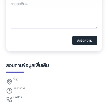
รายละเอียด
ส่งข้อความ
สอบถามข้อมูลเพิ่มเติม
ที่อยู่
-
เวลาทำการ
-
เบอร์โทร
-