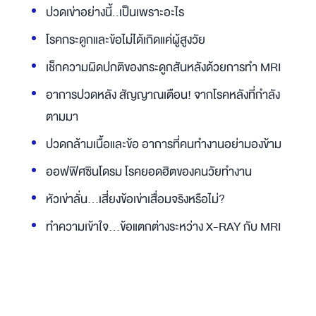
ปวดเข่าอย่างนี้..เป็นเพราะอะไร
โรคกระดูกและข้อไม่ได้เกิดแค่ผู้สูงวัย
เช็กความผิดปกติของกระดูกสันหลังด้วยการทำ MRI
อาการปวดหลัง สัญญาณเตือน! จากโรคหลังที่กำลัง
ตามมา
ปวดกล้ามเนื้อและข้อ อาการที่คนทำงานอย่ามองข้าม
ออฟฟิศซินโดรม โรคยอดฮิตของคนวัยทำงาน
หัวเข่าลั่น...เสี่ยงข้อเข่าเสื่อมจริงหรือไม่?
ทำความเข้าใจ...ข้อแตกต่างระหว่าง X-RAY กับ MRI