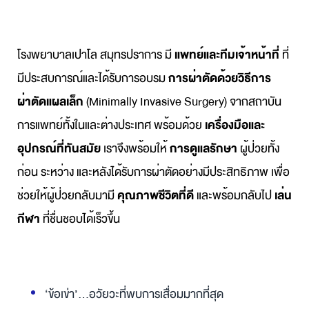
โรงพยาบาลเปาโล
สมุทรปราการ
มี
แพทย์และทีมเจ้าหน้าที่
ที่
มีประสบการณ์และได้รับการอบรม
การผ่าตัดด้วยวิธีการ
ผ่าตัดแผลเล็ก
 (Minimally Invasive Surgery) 
จากสถาบัน
การแพทย์ทั้งในและต่างประเทศ
พร้อมด้วย
เครื่องมือและ
อุปกรณ์ที่ทันสมัย
เราจึงพร้อมให้
การดูแลรักษา
ผู้ป่วยทั้ง
ก่อน
ระหว่าง
และหลังได้รับการผ่าตัดอย่างมีประสิทธิภาพ
เพื่อ
ช่วยให้ผู้ป่วยกลับมามี
คุณภาพชีวิตที่ดี
และพร้อมกลับไป
เล่น
กีฬา
ที่ชื่นชอบได้เร็วขึ้น
‘ข้อเข่า’…อวัยวะที่พบการเสื่อมมากที่สุด