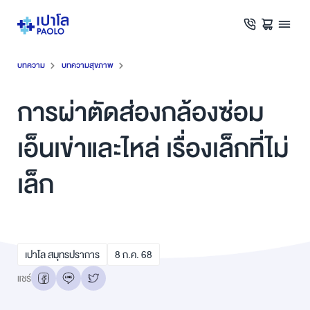
บทความ
บทความสุขภาพ
การผ่าตัดส่องกล้องซ่อม
เอ็นเข่าและไหล่ เรื่องเล็กที่ไม่
เล็ก
เปาโล สมุทรปราการ
8
ก.ค.
68
แชร์