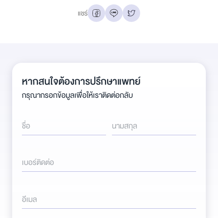
แชร์
หากสนใจต้องการปรึกษาแพทย์
กรุณากรอกข้อมูลเพื่อให้เราติดต่อกลับ
ชื่อ
นามสกุล
เบอร์ติดต่อ
อีเมล