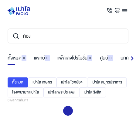
ทั้งหมด
แพทย์
แพ็กเกจโปรโมชั่น
ศูนย์
บทความ
0
0
0
0
ทั้งหมด
เปาโล เกษตร
เปาโล โชคชัย4
เปาโล สมุทรปราการ
โรงพยาบาลเปาโล
เปาโล พระประแดง
เปาโล รังสิต
0
ผลการค้นหา