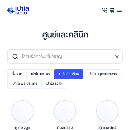
ศูนย์และคลินิก
ทั้งหมด
เปาโล เกษตร
เปาโล โชคชัย4
เปาโล สมุทรปราการ
เปาโล พระประแดง
เปาโล รังสิต
หู คอ จมูก
ทันตกรรม
สุขภาพสตรี