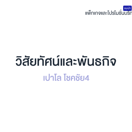
แนะนำ
แพ็กเกจและโปรโมชั่น
บริ
วิสัยทัศน์และพันธกิจ
เปาโล โชคชัย4