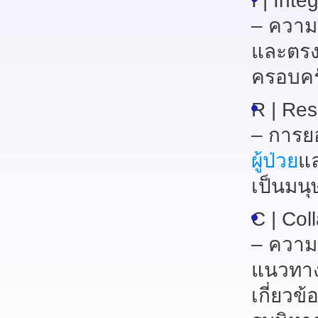
I
| Integ
– ความซ
และตรง
ครอบคร
R
| Re
– การยอ
ผู้ป่วย
แล
เป็นมนุ
C
| Col
– ความ
แนวทาง
เกี่ยวข