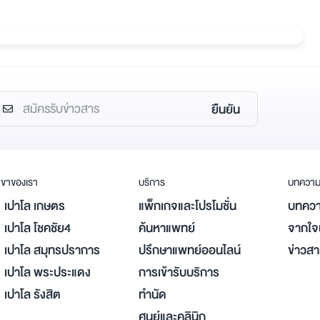
ยืนยัน
ขาของเรา
บริการ
บทควา
เปาโล เกษตร
แพ็กเกจและโปรโมชั่น
บทควา
เปาโล โชคชัย4
ค้นหาแพทย์
จากใจผ
เปาโล สมุทรปราการ
ปรึกษาแพทย์ออนไลน์
ข่าวส
เปาโล พระประแดง
การเข้ารับบริการ
เปาโล รังสิต
ทำนัด
ศูนย์และคลินิก