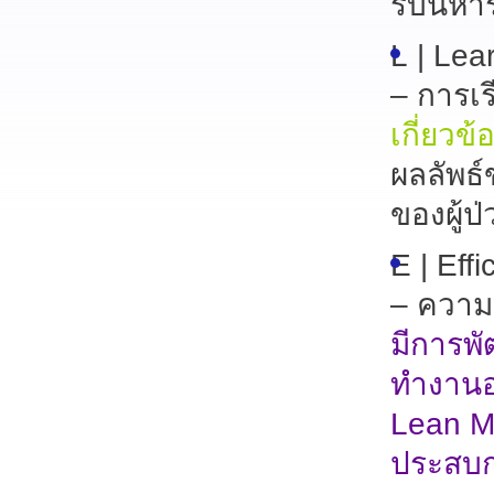
รบนิหา
L
| Lea
– การเรี
เกี่ยวข้
ผลลัพธ
ของผู้ป่
E
| Eff
– ความ
มีการพ
ทำงานอย
Lean Ma
ประสบก