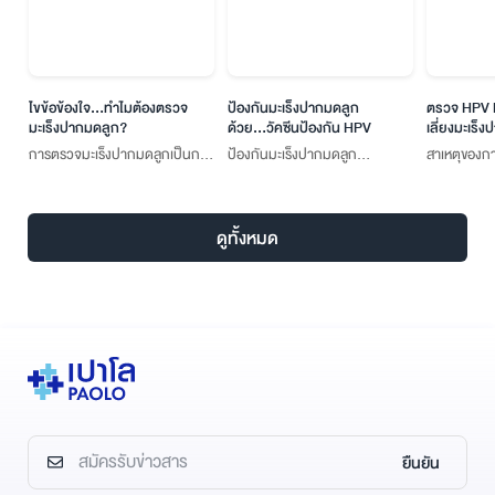
ไขข้อข้องใจ...ทำไมต้องตรวจ
ป้องกันมะเร็งปากมดลูก
ตรวจ HPV DNA 
มะเร็งปากมดลูก?
ด้วย...วัคซีนป้องกัน HPV
เลี่ยงมะเร็งปาก
การตรวจมะเร็งปากมดลูกเป็นการ
ป้องกันมะเร็งปากมดลูก
สาเหตุของการติด
ตรวจเพื่อหาความผิดปกติของ
ด้วย...วัคซีนป้องกัน HPV
ใหญ่มักติดต่อผ
เซลล์ในระยะก่อนเป็นมะเร็ง ซึ่งหาก
สัมพันธ์ ไม่ว่าจ
ตรวจพบความผิดปกติในระยะ
ทางช่องคลอด ท
ดูทั้งหมด
ก่อนเป็นมะเร็ง การรักษาจะ
หรือการใช้อุปก
สามารถทำได้ง่ายกว่า และ
ต้องการทางเพศร
ประสิทธิภาพการรักษาจะสูงถึง
การสัมผัสระหว่า
เกือบ 100% ดังนั้นการตรวจคัด
ผิวหนัง
กรองมะเร็งปากมดลูกจึงเป็นวิธี
ป้องกันมะเร็งปากมดลูกที่ได้ผลดี
ที่สุดวิธีหนึ่ง
ยืนยัน