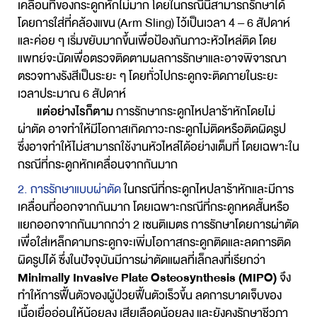
เคลื่อนที่ของกระดูกหักไม่มาก โดยในกรณีนี้สามารถรักษาได้
โดยการใส่ที่คล้องแขน (Arm Sling) ไว้เป็นเวลา 4 – 6 สัปดาห์
และค่อย ๆ เริ่มขยับมากขึ้นเพื่อป้องกันภาวะหัวไหล่ติด โดย
แพทย์จะนัดเพื่อตรวจติดตามผลการรักษาและอาจพิจารณา
ตรวจทางรังสีเป็นระยะ ๆ โดยทั่วไปกระดูกจะติดภายในระยะ
เวลาประมาณ 6 สัปดาห์
แต่อย่างไรก็ตาม
การรักษากระดูกไหปลาร้าหักโดยไม่
ผ่าตัด อาจทำให้มีโอกาสเกิดภาวะกระดูกไม่ติดหรือติดผิดรูป
ซึ่งอาจทำให้ไม่สามารถใช้งานหัวไหล่ได้อย่างเต็มที่ โดยเฉพาะใน
กรณีที่กระดูกหักเคลื่อนจากกันมาก
2. การรักษาแบบผ่าตัด
ในกรณีที่กระดูกไหปลาร้าหักและมีการ
เคลื่อนที่ออกจากกันมาก โดยเฉพาะกรณีที่กระดูกหดสั้นหรือ
แยกออกจากกันมากกว่า 2 เซนติเมตร การรักษาโดยการผ่าตัด
เพื่อใส่เหล็กดามกระดูกจะเพิ่มโอกาสกระดูกติดและลดการติด
ผิดรูปได้ ซึ่งในปัจจุบันมีการผ่าตัดแผลที่เล็กลงที่เรียกว่า
Minimally Invasive Plate Osteosynthesis (MIPO)
จึง
ทำให้การฟื้นตัวของผู้ป่วยฟื้นตัวเร็วขึ้น ลดการบาดเจ็บของ
เนื้อเยื่ออ่อนให้น้อยลง เสียเลือดน้อยลง และยังคงรักษาชีวภา