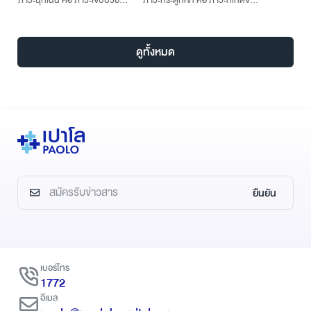
กะทันหันที่ถ้าหากไม่รีบให้การ
อุบัติเหตุหรือเกิดจากภาวะอื่น ๆ แต่
รักษา ผู้ป่วยสามารถที่จะเสียชีวิต
ส่วนใหญ่จะเจอน้อยกว่าอุบัติเหตุ
อย่างรวดเร็ว หรือหากไม่เสียชีวิตก็
ส่งผลทำให้กระดูกมีการหักหรือ
ดูทั้งหมด
อาจจะทำให้ผู้ป่วยทุพพลภาพที่
เคลื่อน ซึ่งจะสามารถเกิดได้จาก
อวัยวะสำคัญต่าง ๆ ได้
หลายสาเหตุจนทำให้เกิดอาการ
ปวด บวม หรือมีเลือดออกตรง
บริเวณที่หักตามมา
ยืนยัน
เบอร์โทร
1772
อีเมล