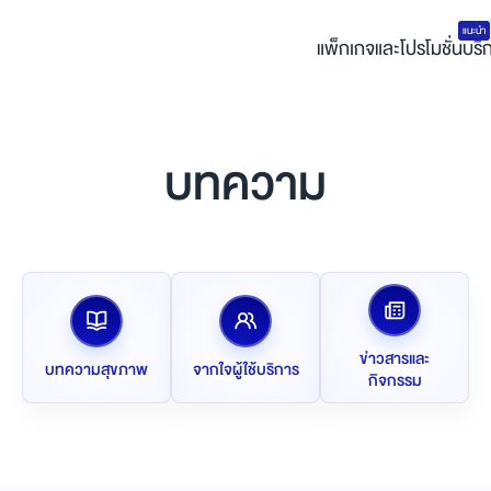
าโล - Paolo Hospital
แนะนำ
แพ็กเกจและโปรโมชั่น
บริ
บทความ
ข่าวสารและ
บทความสุขภาพ
จากใจผู้ใช้บริการ
กิจกรรม