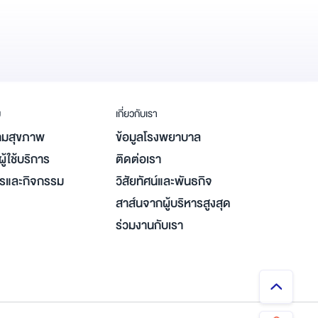
ม
เกี่ยวกับเรา
มสุขภาพ
ข้อมูลโรงพยาบาล
ู้ใช้บริการ
ติดต่อเรา
ารและกิจกรรม
วิสัยทัศน์และพันธกิจ
สาส์นจากผู้บริหารสูงสุด
ร่วมงานกับเรา