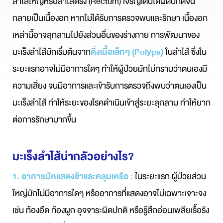
ลำไส้ใหญ่หรือลำไส้ตรง (Rectum) เจริญเติบโตผิดปกติจน
กลายเป็นเนื้องอก หากไม่ได้รับการตรวจพบและรักษา เนื้องอก
เหล่านี้อาจลุกลามไปยังส่วนอื่นของร่างกาย การพัฒนาของ
มะเร็งลำไส้มักเริ่มต้นจาก
ติ่งเนื้อเล็กๆ (Polyps)
ในลำไส้ ซึ่งใน
ระยะแรกอาจไม่มีอาการใดๆ ทำให้ผู้ป่วยมักไม่ทราบว่าตนเองมี
ความเสี่ยง จนมีอาการและเข้ารับการตรวจถึงพบว่าตนเองเป็น
มะเร็งลำไส้ ทำให้ระยะของโรคดำเนินเข้าสู่ระยะลุกลาม ทำให้ยาก
ต่อการรักษามากขึ้น
มะเร็งลำไส้น่ากลัวอย่างไร?
1. อาการมักแสดงช้าและคลุมเครือ :
ในระยะแรก ผู้ป่วยส่วน
ใหญ่มักไม่มีอาการใดๆ หรืออาการที่แสดงอาจไม่เฉพาะเจาะจง
เช่น ท้องอืด ท้องผูก อุจจาระผิดปกติ หรือรู้สึกอ่อนเพลียเรื้อรัง