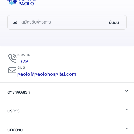
ภายใน จะฉ
มอนิเตอร์ ซ
มองเห็นภาพ
อาหารได้อย่
ยืนยัน
เบอร์โทร
1772
อีเมล
paolo@paolohospital.com
สาขาของเรา
บริการ
บทความ