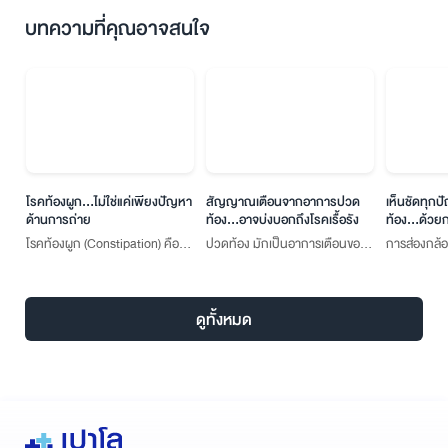
บทความที่คุณอาจสนใจ
โรคท้องผูก...ไม่ใช่แค่เพียงปัญหา
สัญญาณเตือนจากอาการปวด
เห็นชัดทุก
ด้านการถ่าย
ท้อง…อาจบ่งบอกถึงโรคเรื้อรัง
ท้อง...ด้วย
อาหาร
โรคท้องผูก (Constipation) คือ
ปวดท้อง มักเป็นอาการเตือนของ
การส่องกล้
โรคที่เกี่ยวกับการขับถ่าย เนื่องมา
โรคที่เกิดกับอวัยวะภายในช่องท้อง
(Endoscopy) 
จากการที่ลำไส้มีการบีบตัวหรือ
หากไม่ได้รับการตรวจหาสาเหตุ
การตรวจวินิ
เคลื่อนตัวช้าในระหว่างการย่อย
ที่แท้จริง โรคอาจลุกลามรุนแรงจน
เกี่ยวกับระ
ดูทั้งหมด
อาหาร ทำให้ร่างกายไม่สามารถขับ
ต้องผ่าตัดฉุกเฉิน
เครื่องมือที่
ถ่ายอุจจาระออกจากระบบทางเดิน
(endoscope)
อาหารได้ตามปกติ
สามารถยืดหย
เลนส์กล้องแ
ดูภายในระบบ
เลนส์กล้องที