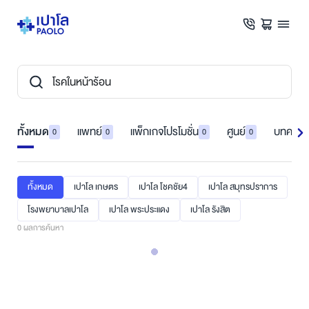
ทั้งหมด
แพทย์
แพ็กเกจโปรโมชั่น
ศูนย์
บทความ
0
0
0
0
ทั้งหมด
เปาโล เกษตร
เปาโล โชคชัย4
เปาโล สมุทรปราการ
โรงพยาบาลเปาโล
เปาโล พระประแดง
เปาโล รังสิต
0
ผลการค้นหา