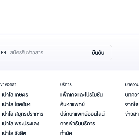
ยืนยัน
ขาของเรา
บริการ
บทควา
เปาโล เกษตร
แพ็กเกจและโปรโมชั่น
บทควา
เปาโล โชคชัย4
ค้นหาแพทย์
จากใจผ
เปาโล สมุทรปราการ
ปรึกษาแพทย์ออนไลน์
ข่าวส
เปาโล พระประแดง
การเข้ารับบริการ
เปาโล รังสิต
ทำนัด