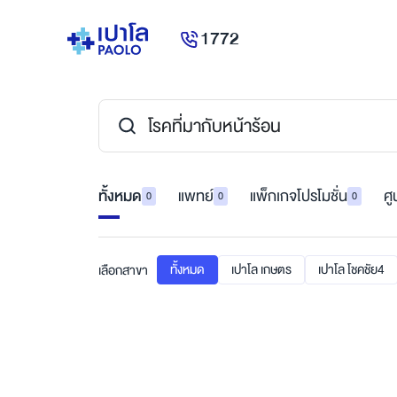
1772
ทั้งหมด
แพทย์
แพ็กเกจโปรโมชั่น
ศู
0
0
0
ทั้งหมด
เปาโล เกษตร
เปาโล โชคชัย4
เลือกสาขา