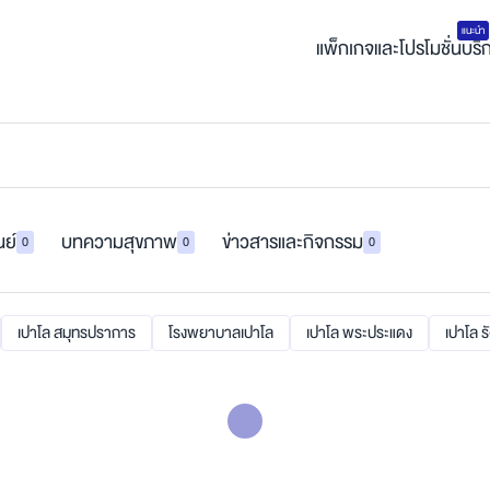
แนะนำ
แพ็กเกจและโปรโมชั่น
บริ
นย์
บทความสุขภาพ
ข่าวสารและกิจกรรม
0
0
0
เปาโล สมุทรปราการ
โรงพยาบาลเปาโล
เปาโล พระประแดง
เปาโล ร