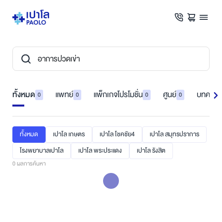
ทั้งหมด
แพทย์
แพ็กเกจโปรโมชั่น
ศูนย์
บทความ
0
0
0
0
ทั้งหมด
เปาโล เกษตร
เปาโล โชคชัย4
เปาโล สมุทรปราการ
โรงพยาบาลเปาโล
เปาโล พระประแดง
เปาโล รังสิต
0
ผลการค้นหา