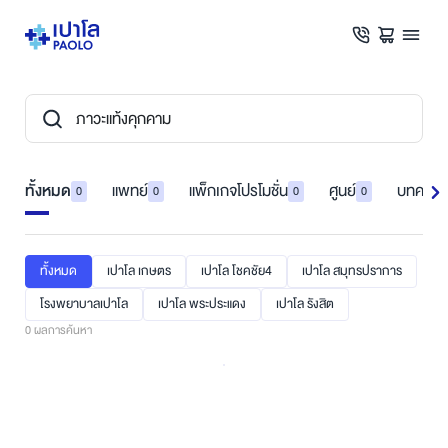
ทั้งหมด
แพทย์
แพ็กเกจโปรโมชั่น
ศูนย์
บทความ
0
0
0
0
ทั้งหมด
เปาโล เกษตร
เปาโล โชคชัย4
เปาโล สมุทรปราการ
โรงพยาบาลเปาโล
เปาโล พระประแดง
เปาโล รังสิต
0
ผลการค้นหา