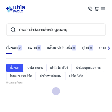
ทั้งหมด
แพทย์
แพ็กเกจโปรโมชั่น
ศูนย์
บทความ
0
0
0
0
ทั้งหมด
เปาโล เกษตร
เปาโล โชคชัย4
เปาโล สมุทรปราการ
โรงพยาบาลเปาโล
เปาโล พระประแดง
เปาโล รังสิต
0
ผลการค้นหา