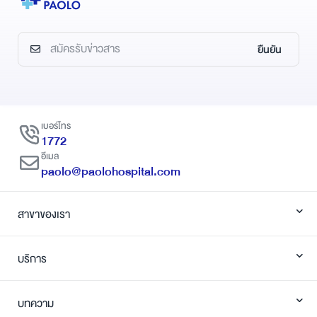
เจ็บน้อยกว่า และลดความเสียหาย
จากแคลเซียม
ต่อร่างกายทำให้ร่างกายฟื้นฟูได้
สลายกระดูก 
ไว
หน้าที่สร้าง
หากเกิดการ
ยืนยัน
เร็วกว่าการส
เกิด “ภาวะก
เบอร์โทร
1772
อีเมล
paolo@paolohospital.com
สาขาของเรา
บริการ
บทความ