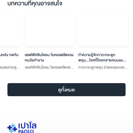
บทความที่คุณอาจสนใจ
หลัง กดทับ
ออฟฟิศซินโดรม โรคยอดฮิตของ
ทำความรู้จักภาวะกระดูก
คนวัยทำงาน
พรุน...โรคที่ใครหลายคนมอง
ข้าม
อนรองกระดูกก็
ออฟฟิศซินโดรม โรคยอดฮิตของ
ภาวะกระดูกพรุน (Osteoporosis)
ัวเตี้ยลง ซึ่ง
คนวัยทำงาน
เป็นภาวะที่ความหนาแน่นของมวล
จไหลไปกดทับ
กระดูกลดน้อยลงจนทำให้กระดูกมี
ป็นหมอนรอง
ความเปราะบางส่งผลให้มีความ
ดูทั้งหมด
ทได้
เสี่ยงต่อการแตกหักได้ง่าย โดย
ปกติกระดูกจะประกอบไปด้วยเซลล์
สร้างกระดูก (Osteoblast) ที่ทำ
หน้าที่สร้างเซลล์กระดูกขึ้นมาใหม่
ตามกระบวกการเติบโตของ
ร่างกาย และซ่อมแซมส่วนที่สึกหรอ
จากแคลเซียมและโปรตีน และเซลล์