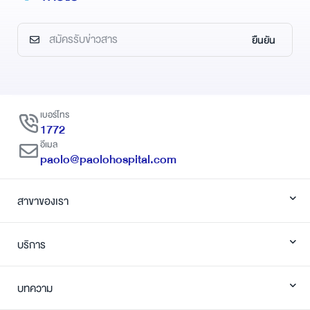
สลายกระดูก (Osteoclast) ที่ทำ
หน้าที่สร้างสลายเนื้อกระดูกเก่า
หากเกิดการสลายตัวของกระดูก
ยืนยัน
เร็วกว่าการสร้างกระดูกก็จะทำให้
เกิด “ภาวะกระดูกพรุน”
เบอร์โทร
1772
อีเมล
paolo@paolohospital.com
สาขาของเรา
บริการ
บทความ