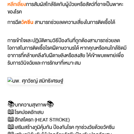
หลีกเลี่ยง
การสัมผัสใกล้ชิดกับผู้ป่วยหรือสัตว์ที่อาจเป็นพาหะ
ของโรค
การฉีด
วั
คซีน
สามารถช่วยลดความเสี่ยงในการติดเชื้อได้
การเข้าใจและปฏิบัติตามวิธีป้องกันที่ถูกต้องสามารถช่วยลด
โอกาสในการติดเชื้อโรคฝีดาษวานรได้ หากคุณหรือคนใกล้ชิดมี
อาการที่คล้ายคลึงกับฝีดาษลิงหรือสงสัย ให้เข้าพบแพทย์เพื่อ
รับการวินิจฉัยและการรักษาที่เหมาะสม
📚
บทความสุขภาพ
📚
📖
โรคปอดอักเสบ
📖
ฮีทสโตรก (HEAT STROKE)
📖
เสริมสร้างภูมิคุ้มกัน ป้องกันโรค ทุกช่วงวัยด้วยวัคซีน