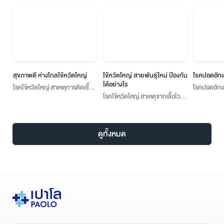
สุขภาพดี ห่างไกลไข้หวัดใหญ่
ไข้หวัดใหญ่ สายพันธุ์ใหม่ ป้องกัน
โรคปอดอัก
ได้อย่างไร
โรคไข้หวัดใหญ่ สาเหตุการติดเชื้อ
โรคปอดอักเสบ
โรคไข้หวัดใหญ่ สาเหตุจากเชื้อไวรัส
ไวรัสไข้หวัดใหญ่ (Influenza) อย่าง
“ปอดบวม” เ
ไข้หวัดใหญ่ (Influenza) ถือเป็นโรค
เฉียบพลัน
การติดจากเช
ติดต่อผ่านระบบทางเดินหายใจ ซึ่ง
สามารถติดต่อจากคนสู่คนได้ผ่าน
ดูทั้งหมด
การไอ จาม หรือสัมผัสใกล้ชิดกับผู้
ติดเชื้อไวรัส