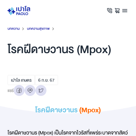
บทความ
บทความสุขภาพ
โรคฝีดาษวานร (Mpox)
เปาโล เกษตร
6
ก.ย.
67
แชร์
โรคฝีดาษวานร
(Mpox)
โรคฝีดาษวานร (Mpox) เป็นโรคจากไวรัสที่แพร่ระบาดจากสัตว์