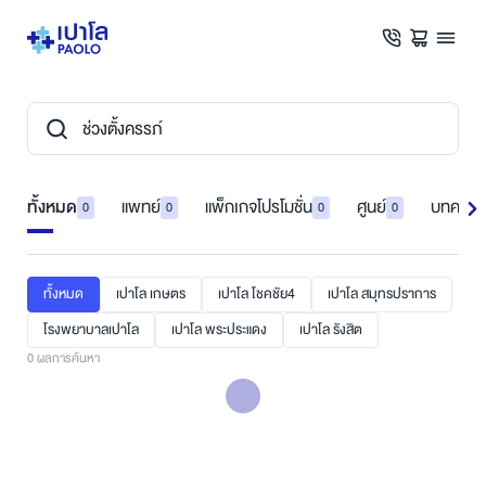
ทั้งหมด
แพทย์
แพ็กเกจโปรโมชั่น
ศูนย์
บทความ
0
0
0
0
ทั้งหมด
เปาโล เกษตร
เปาโล โชคชัย4
เปาโล สมุทรปราการ
โรงพยาบาลเปาโล
เปาโล พระประแดง
เปาโล รังสิต
0
ผลการค้นหา