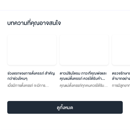
บทความที่คุณอาจสนใจ
ช่วงแรกของการตั้งครรภ์ สำคัญ
ดาวน์ซินโดรม ภาวะที่คุณพ่อและ
ตรวจรักษาภ
กว่าช่วงไหนๆ
คุณแม่ตั้งครรภ์ ควรได้รับคำ
ลำบากอย่างท
แนะนำ
เมื่อมีการตั้งครรภ์ จะมีการ
คุณแม่ตั้งครรภ์ทุกคนควรได้รับ
การมีลูกยาก 
เปลี่ยนแปลงทั้งด้านร่างกายและ
การตรวจคัดกรองดาวน์ซินโดรม
การตั้งครรภ์
ทางอารมณ์ของคุณแม่ หากมีข้อ
ของทารกในครรภ์ โดยสามารถ
อย่างสม่ำเส
สงสัยหรือพบอาการผิดปกติแม้
ตรวจได้ทั้งจากการตรวจเลือดและ
กำเนิดเป็นเว
ดูทั้งหมด
เพียงเล็กน้อยจึงควรปรึกษาแพทย์
จากการตรวจน้ำคร่ำตามความ
ที่ฝ่ายหญิงมี
เพราะนั่นหมายถึงการดูแลสุขภาพ
เหมาะสม
เกณฑ์ที่ 6 เ
ของคุณแม่และลูกน้อยที่อยู่ในครรภ์
ให้ดีที่สุด