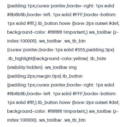
{padding:1px;cursor:pointer;border-right: 1px solid
#8b8b8b;border-left: 1px solid #FFF;border-bottom:
1px solid #fff;}.tb_button.hover {borer:2px outset #def;
background-color: #f8f8f8 !important;}.ws_toolbar {z-
index:100000} .ws_toolbar .ws_tb_btn
{cursor:pointer;border:1px solid #555;padding:3px}
.tb_highlight{background-color:yellow} .tb_hide
{visibility:hidden} .ws_toolbar img
{padding:2px;margin:0px}
.tb_button
{padding:1px;cursor:pointer;border-right: 1px solid
#8b8b8b;border-left: 1px solid #FFF;border-bottom:
1px solid #fff;}.tb_button.hover {borer:2px outset #def;
background-color: #f8f8f8 !important;}.ws_toolbar {z-
index:100000} .ws_toolbar .ws_tb_btn