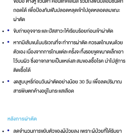
ข้อมือ ต่างหู แว่นตา คอนแทคเลนส์ รวมถึงฟันปลอมชนิดที่
ถอดได้ เพื่อป้องกันฟันปลอดหลุดเข้าไปอุดหลอดลมขณะ
ผ่าตัด
ขับถ่ายอุจจาระและปัสสาวะให้เรียบร้อยก่อนเข้าผ่าตัด
หากมีเส้นขนในบริเวณที่จะทำการผ่าตัด ควรงดโกนขนด้วย
ตัวเอง เนื่องจากการโกนแต่ละครั้งจะทิ้งรอยขูดขนาดเล็กเอา
ไว้บนผิว ซึ่งอาจกลายเป็นแหล่งสะสมของเชื้อโรค นำไปสู่การ
ติดเชื้อได้
งดสูบบุหรี่ก่อนวันผ่าตัดอย่างน้อย 30 วัน เพื่อลดปริมาณ
สารพิษตกค้างอยู่ในกระแสเลือด
หลังการผ่าตัด
ลดจำนวนการขยับตัวของผู้ป่วยลง เพราะผู้ป่วยที่ได้รับยา