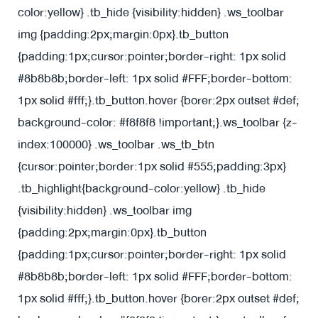
color:yellow} .tb_hide {visibility:hidden} .ws_toolbar
img {padding:2px;margin:0px}
.tb_button
{padding:1px;cursor:pointer;border-right: 1px solid
#8b8b8b;border-left: 1px solid #FFF;border-bottom:
1px solid #fff;}.tb_button.hover {borer:2px outset #def;
background-color: #f8f8f8 !important;}.ws_toolbar {z-
index:100000} .ws_toolbar .ws_tb_btn
{cursor:pointer;border:1px solid #555;padding:3px}
.tb_highlight{background-color:yellow} .tb_hide
{visibility:hidden} .ws_toolbar img
{padding:2px;margin:0px}
.tb_button
{padding:1px;cursor:pointer;border-right: 1px solid
#8b8b8b;border-left: 1px solid #FFF;border-bottom:
1px solid #fff;}.tb_button.hover {borer:2px outset #def;