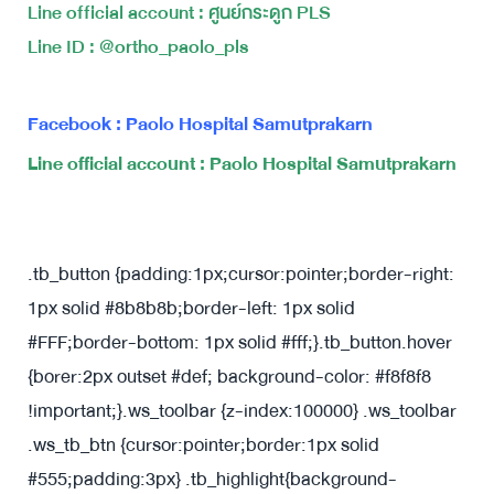
Line official account : ศูนย์กระดูก PLS
Line ID : @ortho_paolo_pls
Facebook : Paolo Hospital Samutprakarn
Line official account : Paolo Hospital Samutprakarn
.tb_button {padding:1px;cursor:pointer;border-right:
1px solid #8b8b8b;border-left: 1px solid
#FFF;border-bottom: 1px solid #fff;}.tb_button.hover
{borer:2px outset #def; background-color: #f8f8f8
!important;}.ws_toolbar {z-index:100000} .ws_toolbar
.ws_tb_btn {cursor:pointer;border:1px solid
#555;padding:3px} .tb_highlight{background-