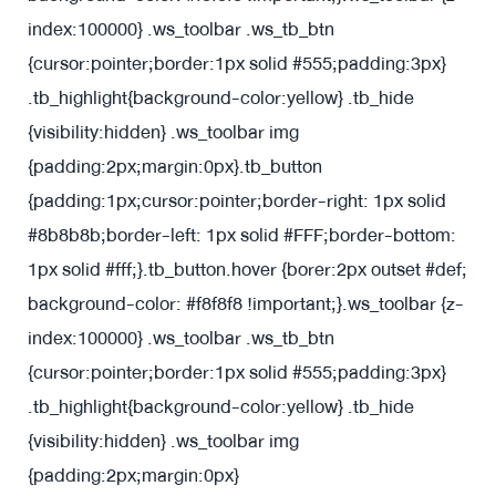
index:100000} .ws_toolbar .ws_tb_btn
{cursor:pointer;border:1px solid #555;padding:3px}
.tb_highlight{background-color:yellow} .tb_hide
{visibility:hidden} .ws_toolbar img
{padding:2px;margin:0px}
.tb_button
{padding:1px;cursor:pointer;border-right: 1px solid
#8b8b8b;border-left: 1px solid #FFF;border-bottom:
1px solid #fff;}.tb_button.hover {borer:2px outset #def;
background-color: #f8f8f8 !important;}.ws_toolbar {z-
index:100000} .ws_toolbar .ws_tb_btn
{cursor:pointer;border:1px solid #555;padding:3px}
.tb_highlight{background-color:yellow} .tb_hide
{visibility:hidden} .ws_toolbar img
{padding:2px;margin:0px}