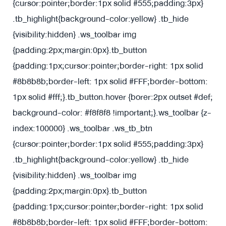
{cursor:pointer;border:1px solid #555;padding:3px}
.tb_highlight{background-color:yellow} .tb_hide
{visibility:hidden} .ws_toolbar img
{padding:2px;margin:0px}
.tb_button
{padding:1px;cursor:pointer;border-right: 1px solid
#8b8b8b;border-left: 1px solid #FFF;border-bottom:
1px solid #fff;}.tb_button.hover {borer:2px outset #def;
background-color: #f8f8f8 !important;}.ws_toolbar {z-
index:100000} .ws_toolbar .ws_tb_btn
{cursor:pointer;border:1px solid #555;padding:3px}
.tb_highlight{background-color:yellow} .tb_hide
{visibility:hidden} .ws_toolbar img
{padding:2px;margin:0px}
.tb_button
{padding:1px;cursor:pointer;border-right: 1px solid
#8b8b8b;border-left: 1px solid #FFF;border-bottom: