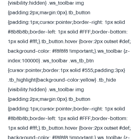
{visibility:hidden} .ws_toolbar img
{padding:2px;margin:0px}
.tb_button
{padding:1px;cursor:pointer;border-right: 1px solid
#8b8b8b;border-left: 1px solid #FFF;border-bottom:
1px solid #fff;}.tb_button.hover {borer:2px outset #def;
background-color: #f8f8f8 !important;}.ws_toolbar {z-
index:100000} .ws_toolbar .ws_tb_btn
{cursor:pointer;border:1px solid #555;padding:3px}
.tb_highlight{background-color:yellow} .tb_hide
{visibility:hidden} .ws_toolbar img
{padding:2px;margin:0px}
.tb_button
{padding:1px;cursor:pointer;border-right: 1px solid
#8b8b8b;border-left: 1px solid #FFF;border-bottom:
1px solid #fff;}.tb_button.hover {borer:2px outset #def;
background-color: #f8f8f8 !important;}.ws_toolbar {z-