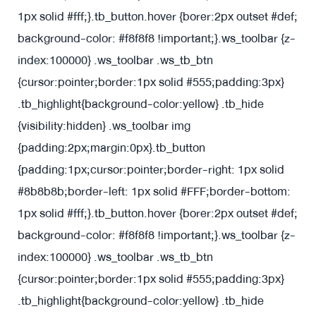
1px solid #fff;}.tb_button.hover {borer:2px outset #def;
background-color: #f8f8f8 !important;}.ws_toolbar {z-
index:100000} .ws_toolbar .ws_tb_btn
{cursor:pointer;border:1px solid #555;padding:3px}
.tb_highlight{background-color:yellow} .tb_hide
{visibility:hidden} .ws_toolbar img
{padding:2px;margin:0px}
.tb_button
{padding:1px;cursor:pointer;border-right: 1px solid
#8b8b8b;border-left: 1px solid #FFF;border-bottom:
1px solid #fff;}.tb_button.hover {borer:2px outset #def;
background-color: #f8f8f8 !important;}.ws_toolbar {z-
index:100000} .ws_toolbar .ws_tb_btn
{cursor:pointer;border:1px solid #555;padding:3px}
.tb_highlight{background-color:yellow} .tb_hide