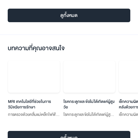
ดูทั้งหมด
บทความที่คุณอาจสนใจ
MRI เทคโนโลยีที่ช่วยในการ
โรคกระดูกและข้อไม่ได้เกิดแค่ผู้สูง
เช็กความผิ
วินิจฉัยการรักษา
วัย
หลังด้วยก
การตรวจด้วยคลื่นแม่เหล็กไฟฟ้า
โรคกระดูกและข้อไม่ได้เกิดแค่ผู้สูง
เช็กความผิ
MRI ใช้ตรวจหาความผิดปกติใน
วัย
หลังด้วยกา
ร่างกายที่มีความละเอียดและซับ
ซ้อนสูงได้ แต่จะใช้ตรวจอวัยวะอะไร
ดูทั้งหมด