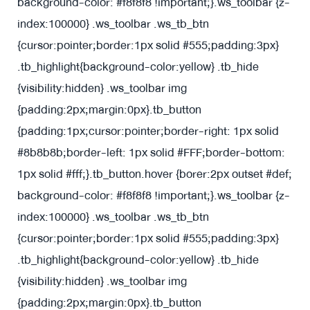
background-color: #f8f8f8 !important;}.ws_toolbar {z-
index:100000} .ws_toolbar .ws_tb_btn
{cursor:pointer;border:1px solid #555;padding:3px}
.tb_highlight{background-color:yellow} .tb_hide
{visibility:hidden} .ws_toolbar img
{padding:2px;margin:0px}
.tb_button
{padding:1px;cursor:pointer;border-right: 1px solid
#8b8b8b;border-left: 1px solid #FFF;border-bottom:
1px solid #fff;}.tb_button.hover {borer:2px outset #def;
background-color: #f8f8f8 !important;}.ws_toolbar {z-
index:100000} .ws_toolbar .ws_tb_btn
{cursor:pointer;border:1px solid #555;padding:3px}
.tb_highlight{background-color:yellow} .tb_hide
{visibility:hidden} .ws_toolbar img
{padding:2px;margin:0px}
.tb_button