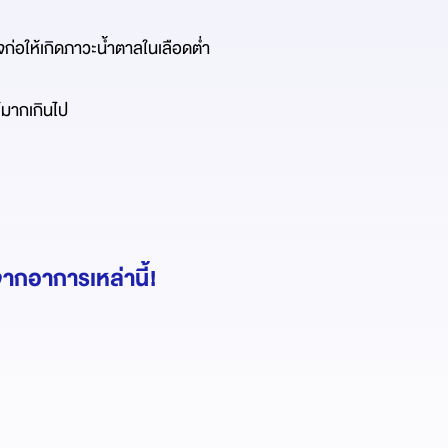
จก่อให้เกิดภาวะน้ำตาลในเลือดต่ำ
์มากเกินไป
ากอาการเหล่านี้!