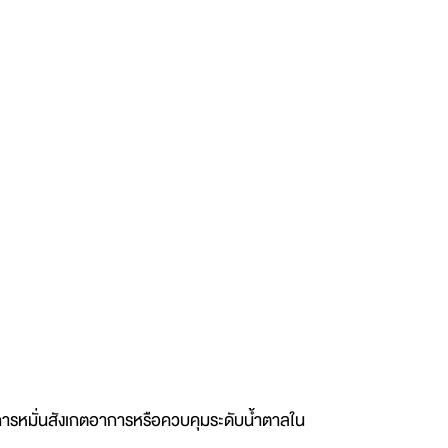
ั้นการหมั่นสังเกตอาการหรือควบคุมระดับน้ำตาลใน