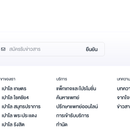
ยืนยัน
ขาของเรา
บริการ
บทควา
เปาโล เกษตร
แพ็กเกจและโปรโมชั่น
บทควา
เปาโล โชคชัย4
ค้นหาแพทย์
จากใจผ
เปาโล สมุทรปราการ
ปรึกษาแพทย์ออนไลน์
ข่าวส
เปาโล พระประแดง
การเข้ารับบริการ
เปาโล รังสิต
ทำนัด