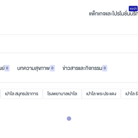
แนะนำ
แพ็กเกจและโปรโมชั่น
บริ
นย์
บทความสุขภาพ
ข่าวสารและกิจกรรม
0
0
0
เปาโล สมุทรปราการ
โรงพยาบาลเปาโล
เปาโล พระประแดง
เปาโล ร