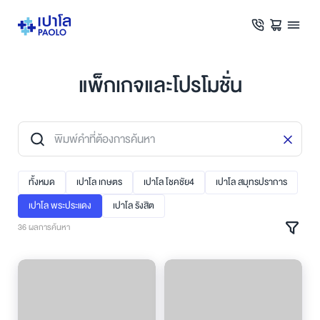
แพ็กเกจและโปรโมชั่น
ทั้งหมด
เปาโล เกษตร
เปาโล โชคชัย4
เปาโล สมุทรปราการ
เปาโล พระประแดง
เปาโล รังสิต
36 ผลการค้นหา