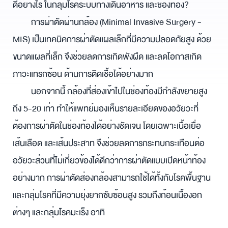
ดีอย่างไร
ในกลุ่มโรคระบบทางเดินอาหาร และช่องท้อง?
การผ่าตัดผ่านกล้อง (Minimal Invasive Surgery - 
MIS)
 เป็นเทคนิคการ
ผ่าตัดแผลเล็ก
ที่มีความปลอดภัยสูง ด้วย
ขนาดแผลที่เล็ก จึงช่วยลดการเกิด
พังผืด
 และลดโอกาสเกิด
ภาวะแทรกซ้อน
 ด้านการติดเชื้อได้อย่างมาก
นอกจากนี้ กล้องที่ส่องเข้าไปในช่องท้องมีกำลังขยายสูง
ถึง 5-20 เท่า ทำให้แพทย์มองเห็นรายละเอียดของอวัยวะที่
ต้องการผ่าตัดในช่องท้องได้อย่างชัดเจน โดยเฉพาะเนื้อเยื่อ 
เส้นเลือด และเส้นประสาท จึงช่วยลดการกระทบกระเทือนต่อ
อวัยวะส่วนที่ไม่เกี่ยวข้องได้ดีกว่า
การผ่าตัดแบบเปิดหน้าท้อง
อย่างมาก 
การผ่าตัดส่องกล้อง
สามารถใช้ได้ทั้งกับโรคพื้นฐาน 
และกลุ่มโรคที่มีความยุ่งยากซับซ้อนสูง รวมถึง
ก้อนเนื้องอก
ต่างๆ และกลุ่ม
โรคมะเร็ง
 อาทิ