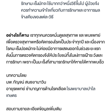
รักษามะเร็งมักจะใช้มากกว่าหนึ่งวิธีขึ้นไป ผู้ป่วยจึง
ควรทำความเข้าใจเกี่ยวกับการรักษาและอาการผล
ข้างเคียงของแต่ละวิธี
อย่างไรก็ตาม
เราทุกคนควรหมั่นดูแลสุขภาพ และพบแพทย์
เพื่อตรวจสุขภาพหรือคัดกรองโรคเป็นประจำทุกปี และเนื่องจาก
โรคมะเร็งปอดมักจะไม่ค่อยมีอาการแสดงออกในช่วงระยะแรก
ดังนั้นการตรวจคัดกรองจึงให้ประโยชน์ทั้งในแง่การเฝ้าระวังและ
การรักษา เพราะเป็นมะเร็งที่สามารถรักษาให้หายได้หากพบเร็ว
บทความโดย
นพ.กัญจน์ สนธยานาวิน
อายุรแพทย์ ชำนาญการด้านโรคเลือด
โรงพยาบาลเปาโล
เกษตร
สอบถามรายละเอียดข้อมูลเพิ่มเติม