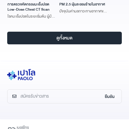
การตรวจคัดกรองมะเร็งปอด
PM 2.5 ฝุ่นละอองร้ายในอากาศ
Low-Dose Chest CT Scan
ปัจจุบันค่ามลภาวะทางอากาศของ
โรคมะเร็งปอดในระยะเริ่มต้น ผู้ป่วย
ประเทศสูงติดอันดับต้น ๆ ของโลก
มักไม่แสดงอาการ และไม่มีข้อบ่งชี้ที่
เป็นสัญญาณของโรค
ดูทั้งหมด
ยืนยัน
เบอร์โทร