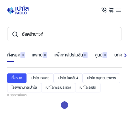
ทั้งหมด
แพทย์
แพ็กเกจโปรโมชั่น
ศูนย์
บทความ
0
0
0
0
ทั้งหมด
เปาโล เกษตร
เปาโล โชคชัย4
เปาโล สมุทรปราการ
โรงพยาบาลเปาโล
เปาโล พระประแดง
เปาโล รังสิต
0
ผลการค้นหา