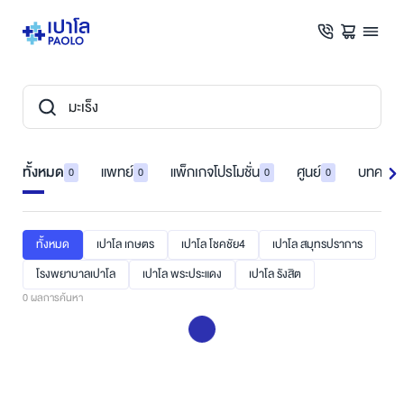
ทั้งหมด
แพทย์
แพ็กเกจโปรโมชั่น
ศูนย์
บทความ
0
0
0
0
ทั้งหมด
เปาโล เกษตร
เปาโล โชคชัย4
เปาโล สมุทรปราการ
โรงพยาบาลเปาโล
เปาโล พระประแดง
เปาโล รังสิต
0
ผลการค้นหา