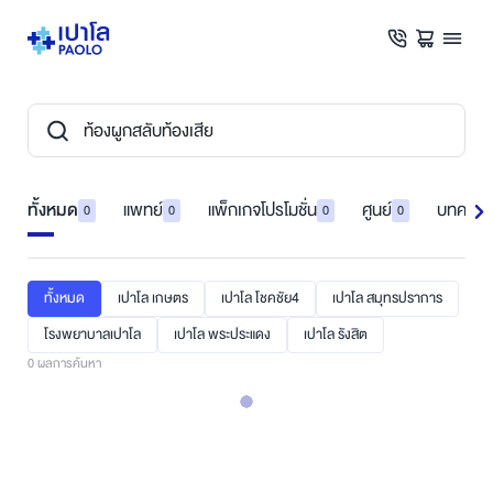
ทั้งหมด
แพทย์
แพ็กเกจโปรโมชั่น
ศูนย์
บทความ
0
0
0
0
ทั้งหมด
เปาโล เกษตร
เปาโล โชคชัย4
เปาโล สมุทรปราการ
โรงพยาบาลเปาโล
เปาโล พระประแดง
เปาโล รังสิต
0
ผลการค้นหา