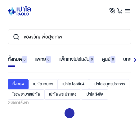
ทั้งหมด
แพทย์
แพ็กเกจโปรโมชั่น
ศูนย์
บทความ
0
0
0
0
ทั้งหมด
เปาโล เกษตร
เปาโล โชคชัย4
เปาโล สมุทรปราการ
โรงพยาบาลเปาโล
เปาโล พระประแดง
เปาโล รังสิต
0
ผลการค้นหา