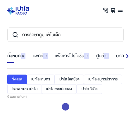
ทั้งหมด
แพทย์
แพ็กเกจโปรโมชั่น
ศูนย์
บทความ
0
0
0
0
ทั้งหมด
เปาโล เกษตร
เปาโล โชคชัย4
เปาโล สมุทรปราการ
โรงพยาบาลเปาโล
เปาโล พระประแดง
เปาโล รังสิต
0
ผลการค้นหา