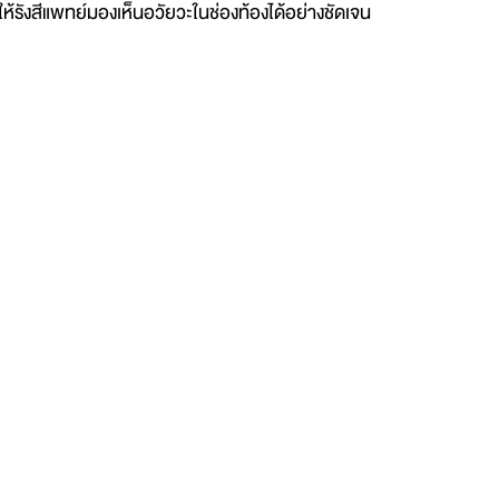
้รังสีแพทย์มองเห็นอวัยวะในช่องท้องได้อย่างชัดเจน 