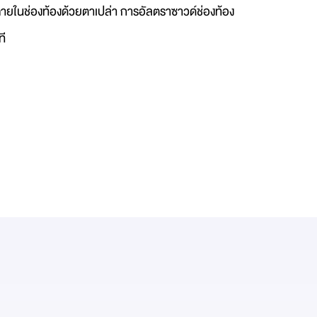
นภายในช่องท้องด้วยตาเปล่า การอัลตราซาวด์ช่องท้อง
ที