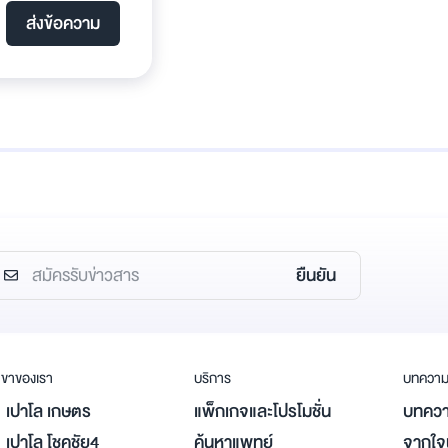
ส่งข้อความ
ยืนยัน
ขาของเรา
บริการ
บทควา
เปาโล เกษตร
แพ็กเกจและโปรโมชั่น
บทควา
เปาโล โชคชัย4
ค้นหาแพทย์
จากใจผ