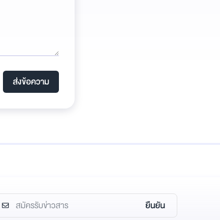
ส่งข้อความ
ยืนยัน