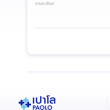
รายละเอียด