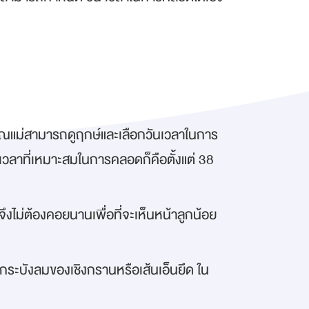
ณแม่สามารถดูฤกษ์และเลือกวันเวลาในการ
เวลาที่เหมาะสมในการคลอดก็คือตั้งแต่ 38
ม่ต้องคอยนานเพื่อที่จะเห็นหน้าลูกน้อย
ะบังลมของเชิงกรานหรือเส้นเอ็นยึด ใน