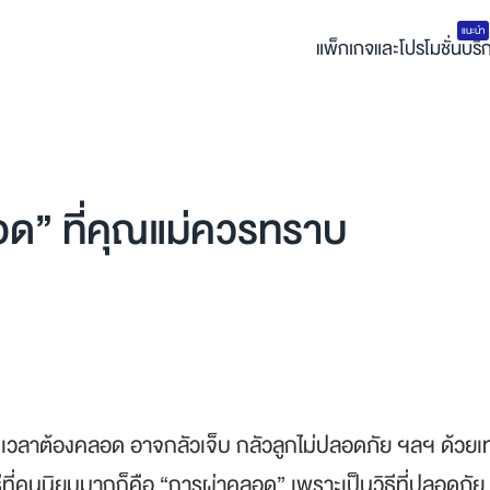
แนะนำ
แพ็กเกจและโปรโมชั่น
บริ
อด” ที่คุณแม่ควรทราบ
งเวลาต้องคลอด อาจกลัวเจ็บ กลัวลูกไม่ปลอดภัย ฯลฯ ด้วยเทค
นวิธีที่คนนิยมมากก็คือ “การผ่าคลอด” เพราะเป็นวิธีที่ปลอ