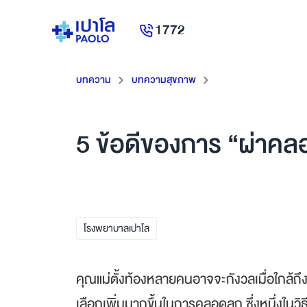
1772
บทความ
บทความสุขภาพ
5 ข้อดีของการ “ผ่าคล
โรงพยาบาลเปาโล
คุณแม่ตั้งท้องหลายคนอาจจะกังวลเมื่อใกล้ถึ
เลือกเพิ่มมากขึ้นในการคลอดลูก
ซึ่งหนึ่งใ