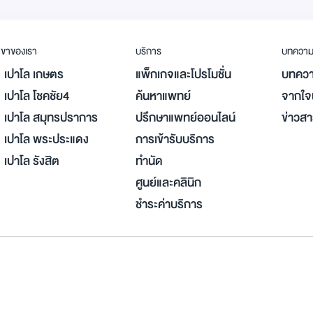
ขาของเรา
บริการ
บทควา
เปาโล เกษตร
แพ็กเกจและโปรโมชั่น
บทควา
เปาโล โชคชัย4
ค้นหาแพทย์
จากใจผ
เปาโล สมุทรปราการ
ปรึกษาแพทย์ออนไลน์
ข่าวส
เปาโล พระประแดง
การเข้ารับบริการ
เปาโล รังสิต
ทำนัด
ศูนย์และคลินิก
ชำระค่าบริการ