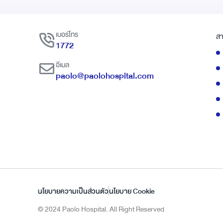
เบอร์โทร
สา
1772
อีเมล
paolo@paolohospital.com
นโยบายความเป็นส่วนตัว
นโยบาย Cookie
© 2024 Paolo Hospital. All Right Reserved