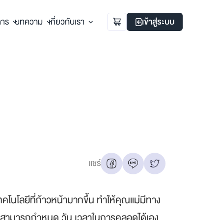
การ
บทความ
เกี่ยวกับเรา
เข้าสู่ระบบ
แชร์
โนโลยีที่ก้าวหน้ามากขึ้น ทำให้คุณแม่มีทาง
ดภัย สามารถกำหนด วัน เวลาในการคลอดได้เอง