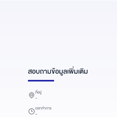
สอบถามข้อมูลเพิ่มเติม
ที่อยู่
-
เวลาทำการ
-