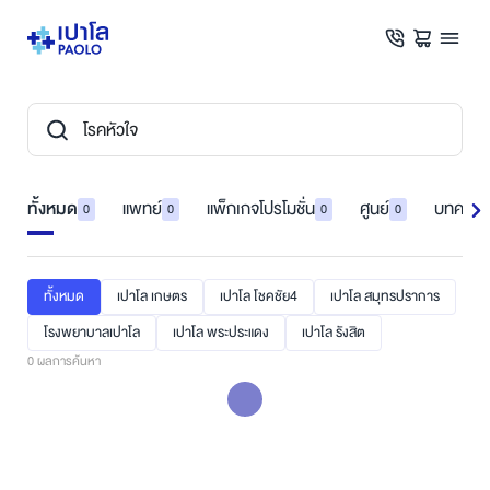
ทั้งหมด
แพทย์
แพ็กเกจโปรโมชั่น
ศูนย์
บทความ
0
0
0
0
ทั้งหมด
เปาโล เกษตร
เปาโล โชคชัย4
เปาโล สมุทรปราการ
โรงพยาบาลเปาโล
เปาโล พระประแดง
เปาโล รังสิต
0
ผลการค้นหา