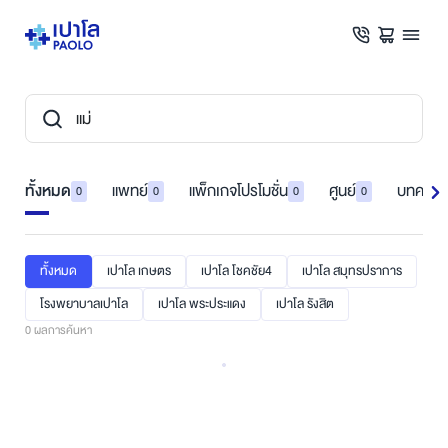
ทั้งหมด
แพทย์
แพ็กเกจโปรโมชั่น
ศูนย์
บทความ
0
0
0
0
ทั้งหมด
เปาโล เกษตร
เปาโล โชคชัย4
เปาโล สมุทรปราการ
โรงพยาบาลเปาโล
เปาโล พระประแดง
เปาโล รังสิต
0
ผลการค้นหา