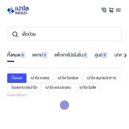
ทั้งหมด
แพทย์
แพ็กเกจโปรโมชั่น
ศูนย์
บทความ
0
0
0
0
ทั้งหมด
เปาโล เกษตร
เปาโล โชคชัย4
เปาโล สมุทรปราการ
โรงพยาบาลเปาโล
เปาโล พระประแดง
เปาโล รังสิต
0
ผลการค้นหา