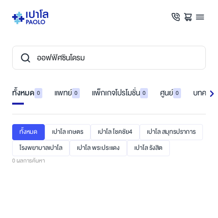
ทั้งหมด
แพทย์
แพ็กเกจโปรโมชั่น
ศูนย์
บทความ
0
0
0
0
ทั้งหมด
เปาโล เกษตร
เปาโล โชคชัย4
เปาโล สมุทรปราการ
โรงพยาบาลเปาโล
เปาโล พระประแดง
เปาโล รังสิต
0
ผลการค้นหา