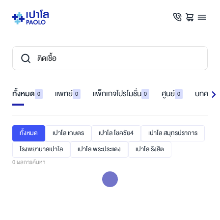
ทั้งหมด
แพทย์
แพ็กเกจโปรโมชั่น
ศูนย์
บทความ
0
0
0
0
ทั้งหมด
เปาโล เกษตร
เปาโล โชคชัย4
เปาโล สมุทรปราการ
โรงพยาบาลเปาโล
เปาโล พระประแดง
เปาโล รังสิต
0
ผลการค้นหา