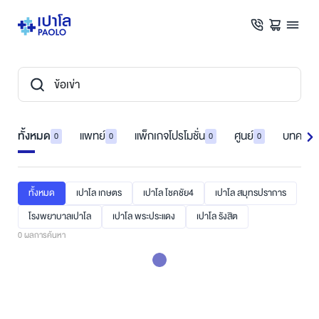
ทั้งหมด
แพทย์
แพ็กเกจโปรโมชั่น
ศูนย์
บทความ
0
0
0
0
ทั้งหมด
เปาโล เกษตร
เปาโล โชคชัย4
เปาโล สมุทรปราการ
โรงพยาบาลเปาโล
เปาโล พระประแดง
เปาโล รังสิต
0
ผลการค้นหา