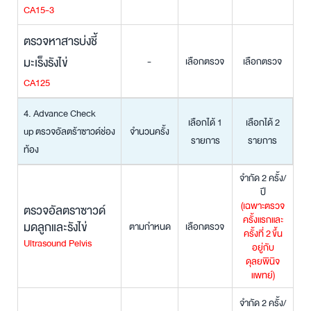
CA15-3
ตรวจหาสารบ่งชี้
มะเร็งรังไข่
-
เลือกตรวจ
เลือกตรวจ
CA125
4. Advance Check
เลือกได้ 1
เลือกได้ 2
up ตรวจอัลตร้าซาวด์ช่อง
จำนวนครั้ง
รายการ
รายการ
ท้อง
จำกัด 2 ครั้ง/
ปี
(เฉพาะตรวจ
ตรวจอัลตราซาวด์
ครั้งแรกและ
มดลูกและรังไข่
ตามกำหนด
เลือกตรวจ
ครั้งที่ 2
ขึ้น
Ultrasound Pelvis
อยู่กับ
ดุลยพินิจ
แพทย์
)
จำกัด 2 ครั้ง/