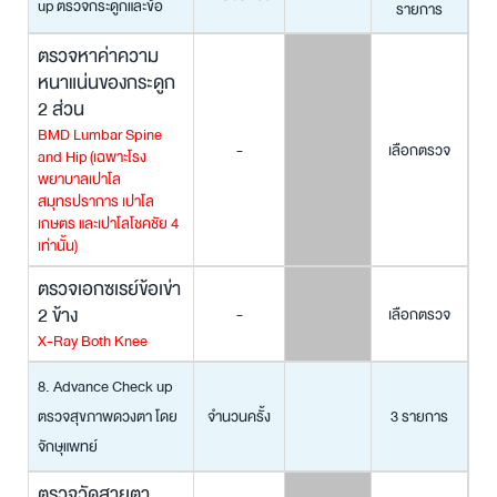
up ตรวจกระดูกและข้อ
รายการ
ตรวจหาค่าความ
หนาแน่นของกระดูก
2 ส่วน
BMD Lumbar Spine
-
เลือกตรวจ
and Hip
(เฉพาะโรง
พยาบาลเปาโล
สมุทรปราการ เปาโล
เกษตร และเปาโลโชคชัย 4
เท่านั้น)
ตรวจเอกซเรย์ข้อเข่า
2 ข้าง
-
เลือกตรวจ
X-Ray Both Knee
8. Advance Check up
ตรวจสุขภาพดวงตา โดย
จำนวนครั้ง
3 รายการ
จักษุแพทย์
ตรวจวัดสายตา