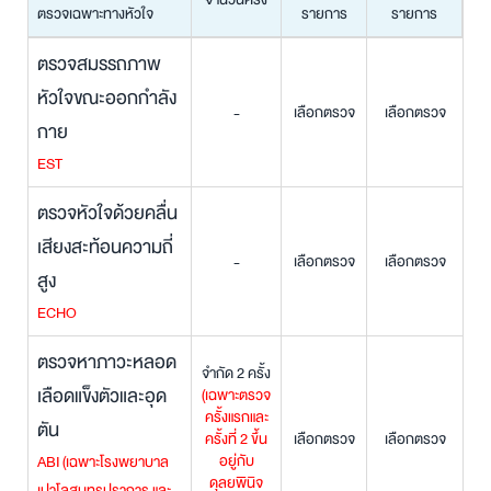
ตรวจเฉพาะทางหัวใจ
รายการ
รายการ
ตรวจสมรรถภาพ
หัวใจขณะออกกำลัง
เลือกตรวจ
เลือกตรวจ
-
กาย
EST
ตรวจหัวใจด้วยคลื่น
เสียงสะท้อนความถี่
เลือกตรวจ
เลือกตรวจ
-
สูง
ECHO
ตรวจหาภาวะหลอด
จำกัด 2 ครั้ง
เลือดแข็งตัวและอุด
(เฉพาะตรวจ
ครั้งแรกและ
ตัน
ครั้งที่ 2
ขึ้น
เลือกตรวจ
เลือกตรวจ
อยู่กับ
ABI
(เฉพาะโรงพยาบาล
ดุลยพินิจ
เปาโลสมุทรปราการ และ