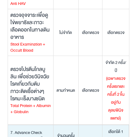
Anti HAV
ตรวจอุจจาระเพื่อดู
ไข่พยาธิและภาวะ
เลือดออกในทางเดิน
ไม่จำกัด
เลือกตรวจ
เลือกตรวจ
อาหาร
Stool Examination +
Occult Blood
จำกัด 2 ครั้ง/
ตรวจโปรตีนโกลบู
ปี
ลิน เพื่อช่วยวินิจฉัย
(เฉพาะตรวจ
โรคเกี่ยวกับตับ
ครั้งแรกและ
ภาวะติดเชื้อต่างๆ
ตามกำหนด
เลือกตรวจ
ครั้งที่ 2
ขึ้น
โรคมะเร็งบางชนิด
อยู่กับ
Total Protein + Albumin
ดุลยพินิจ
+ Globulin
แพทย์)
เลือกได้ 1
7. Advance Check
จำนวนครั้ง