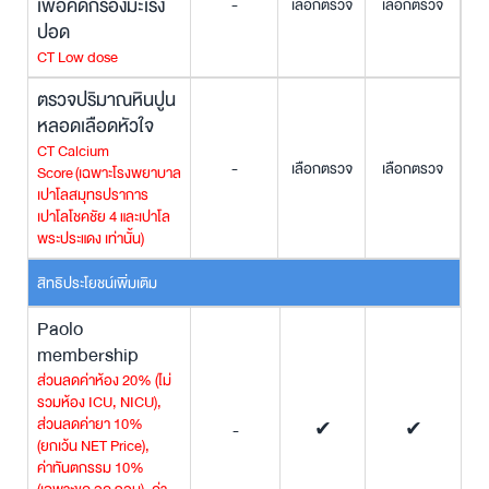
เพื่อคัดกรองมะเร็ง
-
เลือกตรวจ
เลือกตรวจ
ปอด
CT Low dose
ตรวจปริมาณหินปูน
หลอดเลือดหัวใจ
CT Calcium
-
เลือกตรวจ
เลือกตรวจ
Score
(เฉพาะโรงพยาบาล
เปาโลสมุทรปราการ
เปาโลโชคชัย 4 และเปาโล
พระประแดง เท่านั้น)
สิทธิประโยชน์เพิ่มเติม
Paolo
membership
ส่วนลดค่าห้อง 20% (ไม่
รวมห้อง ICU, NICU),
ส่วนลดค่ายา 10%
-
✔
✔
(ยกเว้น NET Price),
ค่าทันตกรรม 10%