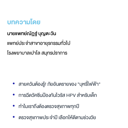
บทความโดย
นายแพทย์ณัฏฐ์ บุญตะวัน
แพทย์ประจำสาขาอายุรกรรมทั่วไป
โรงพยาบาลเปาโล สมุทรปราการ
สายควันต้องรู้! ภัยอันตรายของ "บุหรี่ไฟฟ้า"
การฉีดวัคซีนป้องกันไวรัส HPV สำหรับเด็ก
ทำไมเราถึงต้องตรวจสุขภาพทุกปี
ตรวจสุขภาพประจำปี เลือกให้ดีตามช่วงวัย