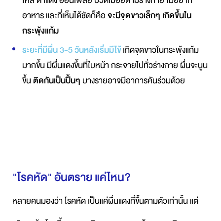
ไหล
ตาแดง
อ่อนเพลีย
ปวดเมื่อยตามร่างกาย
ไม่อยาก
อาหาร
และที่เห็นได้ชัดก็คือ
จะมีจุดขาวเล็กๆ
เกิดขึ้นใน
กระพุ้งแก้ม
ระยะที่มีผื่น 3-5 วันหลังเริ่มมีไข้
เกิดจุดขาวในกระพุ้งแก้ม
มากขึ้น
มีผื่นแดงขึ้นที่ใบหน้า
กระจายไปทั่วร่างกาย
ผื่นจะนูน
ขึ้น
ติดกันเป็นปื้นๆ
บางรายอาจมีอาการคันร่วมด้วย
"โรคหัด" อันตราย แค่ไหน?
หลายคนมองว่า โรคหัด เป็นแค่ผื่นแดงที่ขึ้นตามตัวเท่านั้น แต่