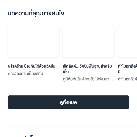
บทความที่คุณอาจสนใจ
6 โรคร้าย ป้องกันได้ด้วยวัคซีน
เช็กลิสต์...วัคซีนพื้นฐานสำหรับ
ทำไมเราถึง
เด็ก
ปี
การฉีดวัคซีนเป็นวิธีที่มี
ภูมิคุ้มกันในเด็กจะยังไม่พัฒนา
ทำไมเราถึง
ประสิทธิภาพและปลอดภัยในการ
เต็มที่จนอายุ 7 ปี ทำให้มีโอกาสติด
ป้องกันโรค และมีผลกระทบที่ดีต่อ
เชื้อและเสียชีวิตสูง ดังนั้น ผู้
สุขภาพของบุคคลและชุมชนโดย
ปกครองจึงควรพาเด็กมารับ
รวม โดยภูมิคุ้มกันของเด็กมีความ
ดูทั้งหมด
วัคซีนตามกำหนด เพื่อลดโอกาส
สำคัญอย่างมาก นอกจากจะช่วย
การติดเชื้อและความรุนแรงของโรค
เสริมภูมิคุ้มกันแล้ว ยังช่วยป้องกัน
หากติดเชื้อ
การเกิดโรคร้ายแรงที่อาจเกิดขึ้นใน
อนาคตได้