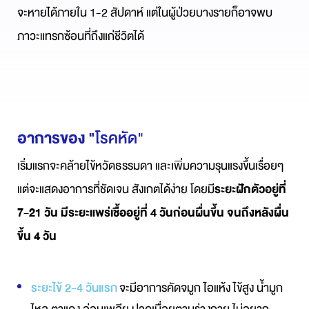
จะหายได้ภายใน 1-2 สัปดาห์ แต่ในผู้ป่วยบางรายก็อาจพบ
ภาวะแทรกซ้อนที่ถึงแก่ชีวิตได้
อาการของ
"
โรคหัด"
เริ่มแรกจะคล้ายไข้หวัดธรรมดา และเพิ่มความรุนแรงขึ้นเรื่อยๆ
แต่จะแสดงอาการที่ชัดเจน สังเกตได้ง่าย โดยมี
ระยะฝักตัวอยู่ที่
7-21
วัน
มีระยะแพร่เชื้ออยู่ที่
4
วันก่อนผื่นขึ้น
จนถึงหลังผื่น
ขึ้น
4
วัน
ระยะไข้ 2-4 วันแรก
จะมีอาการคัดจมูก
ไอแห้ง
ไข้สูง
น้ำมูก