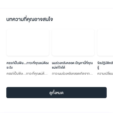
บทความที่คุณอาจสนใจ
ครรภ์เป็นพิษ...ภาวะที่คุณแม่ต้อง
ผมร่วงหลังคลอด ปัญหานี้ที่คุณ
ข้อปฏิบัติห
ระวัง
แม่แก้ไขได้
รู้
ครรภ์เป็นพิษ...ภาวะที่คุณแม่ต้อง
ภาวะผมร่วงหลังคลอดเกิดจาก
ความเปลี่ยน
ระวัง
ฮอร์โมนเอสโตรเจนที่ลดลงอย่าง
ทางร่างกายแล
รวดเร็วแบบกะทันหัน แต่เมื่อเวลา
เพียงแค่ในระห
ผ่านไป 6-12 เดือน อาการผมร่วง
แต่รวมถึงหล
ดูทั้งหมด
จะหายไปได้เอง
ความรู้และข
ที่ถูกต้องจ