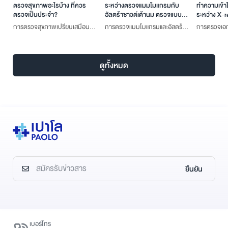
ตรวจสุขภาพอะไรบ้าง ที่ควร
ระหว่างตรวจแมมโมแกรมกับ
ทำความเข้าใ
ตรวจเป็นประจำ?
อัลตร้าซาวด์เต้านม ตรวจแบบ
ระหว่าง X-r
ไหนดีกว่ากัน!
การตรวจสุขภาพเปรียบเสมือน
การตรวจแมมโมแกรมและอัลตร้า
การตรวจเอกซ
การวัดคุณภาพและสมรรถภาพ
ซาวด์เต้านม แม้จะใช้ตรวจเต้านม
เอกซ์ที่ทำให
การทำงานของอวัยวะต่างๆ ว่ายัง
เหมือนกัน แต่กลับมีจุดเด่นที่แตก
การทำ MRI เ
ดีอยู่หรือไม่ ทั้งยังเป็นการค้นหา
ต่างกันอย่างเห็นได้ชัด ซึ่งจะมีอะไร
คลื่นแม่เหล็
ดูทั้งหมด
รอยโรคตั้งแต่แรกเริ่ม เพื่อป้องกัน
บ้าง? บทความนี้มีคำตอบ
ดังนั้นจึงมีจ
หรือปรับเปลี่ยนพฤติกรรมให้เหมาะ
ในการตรวจไม
สมกับสภาพร่างกายของเรา
เดียว
ยืนยัน
เบอร์โทร