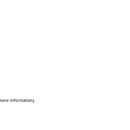
 more information)
.