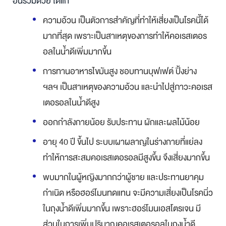
อื่นร่วมด้วย ได้แก่
ความอ้วน เป็นตัวการสำคัญที่ทำให้เสี่ยงเป็นโรคนี้ได้
มากที่สุด เพราะเป็นสาเหตุของการทำให้คอเรสเตอร
อลในน้ำดีเพิ่มมากขึ้น
การทานอาหารไขมันสูง ชอบทานบุฟเฟต์ ปิ้งย่าง
ฯลฯ เป็นสาเหตุของความอ้วน และนำไปสู่ภาวะคอเรส
เตอรอลในน้ำดีสูง
ออกกำลังกายน้อย รับประทาน ผักและผลไม้น้อย
อายุ 40 ปี ขึ้นไป ระบบเผาผลาญในร่างกายที่แย่ลง
ทำให้การสะสมคอเรสเตอรอลมีสูงขึ้น จึงเสี่ยงมากขึ้น
พบมากในผู้หญิงมากกว่าผู้ชาย และประทานยาคุม
กำเนิด หรือฮอร์โมนทดแทน จะมีความเสี่ยงเป็นโรคนิ่ว
ในถุงน้ำดีเพิ่มมากขึ้น เพราะฮอร์โมนเอสโตรเจน มี
ส่วนในการเพิ่มปริมาณคอเรสเตอรอลในถุงน้ำดี