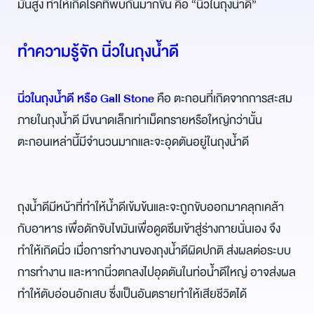
มันสูง ทำให้เกิดโรคที่พบกันมากขึ้น คือ “นิ่วในถุงน้ำดี”
ทำความรู้จัก นิ่วในถุงน้ำดี
นิ่วในถุงน้ำดี หรือ Gall Stone
คือ ตะกอนที่เกิดจากการสะสม
ภายในถุงน้ำดี มีขนาดเล็กเท่าเม็ดทรายหรือใหญ่กว่านั้น
ตะกอนเหล่านี้มีจำนวนมากและจะอุดตันอยู่ในถุงน้ำดี
ถุงน้ำดีมีหน้าที่ทำให้น้ำดีเข้มข้นและจะถูกขับออกมาคลุกเคล้า
กับอาหาร เพื่อดักจับไขมันเพื่อดูดซึมเข้าสู่ร่างกายนั่นเอง จึง
ทำให้เกิดนิ่ว เมื่อการทำงานของถุงน้ำดีผิดปกติ ส่งผลต่อระบบ
การทำงาน และหากนิ่วตกลงไปอุดตันในท่อน้ำดีใหญ่ อาจส่งผล
ทำให้ตับอ่อนอักเสบ ซึ่งเป็นอันตรายทำให้เสียชีวิตได้