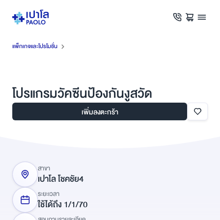
แพ็กเกจและโปรโมชั่น
โปรแกรมวัคซีนป้องกันงูสวัด
เพิ่มลงตะกร้า
สาขา
เปาโล โชคชัย4
ระยะเวลา
ใช้ได้ถึง
1
/
1
/
70
สอบถามรายละเอียด