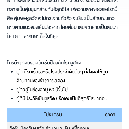
อาการดังกล่าวไปแล้วประมาณ 2-3 วัน จะเริ่มมีผื่นแดงขึ้นและ
กลายเป็นตุ่มนูนคล้ายกับอีสุกอีใส แต่ความต่างของสองโรคนี้
คือ ตุ่มของงูสวัดจะไม่กระจายทั่วตัว จะเรียงเป็นลักษณะแถว
ยาวตามแนวของเส้นประสาท โดยต่อมาตุ่มจะกลายเป็นตุ่มน้ำ
ใส แตก และตกสะเก็ดในที่สุด
ใครบ้างที่ควรฉีดวัคซีนป้องกันโรคงูสวัด
ผู้ที่มีโรคเรื้อรังหรือโรคประจำตัวอื่นๆ ที่ส่งผลให้ภูมิ
ต้านทานของร่างกายลดลง
ผู้ที่อยู่ในช่วงอายุ 60 ปีขึ้นไป
ผู้ที่มีประวัติเป็นงูสวัด หรือเคยเป็นอีสุกอีใสมาก่อน
โปรแกรม
ราคา
วัคซีนป้องกันงูสวัด จำนวน 2 เข็ม (เชื้อตาย)