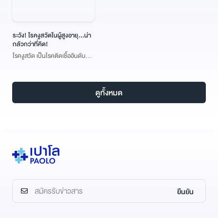
ระวัง! โรคงูสวัดในผู้สูงอายุ...น่า
กลัวกว่าที่คิด!
โรคงูสวัด เป็นโรคติดเชื้ออันดับ
ต้นๆ ที่เป็นสาเหตุของการเสียชีวิต
ในผู้สูงอายุ ทั้งที่จริงๆ แล้ว เรา
สามารถป้องกันความเสี่ยงในการ
ดูทั้งหมด
ติดเชื้อหรือมีอาการรุนแรงได้ ด้วย
การฉีดวัคซีนงูสวัดไว้ล่วงหน้า
ยืนยัน