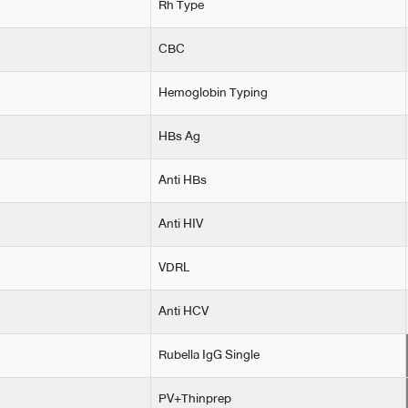
Rh Type
CBC
Hemoglobin Typing
HBs Ag
Anti HBs
Anti HIV
VDRL
Anti HCV
Rubella IgG Single
PV+Thinprep