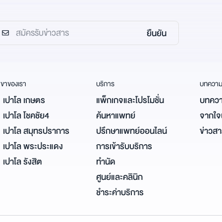
ยืนยัน
ขาของเรา
บริการ
บทควา
เปาโล เกษตร
แพ็กเกจและโปรโมชั่น
บทควา
เปาโล โชคชัย4
ค้นหาแพทย์
จากใจผ
เปาโล สมุทรปราการ
ปรึกษาแพทย์ออนไลน์
ข่าวส
เปาโล พระประแดง
การเข้ารับบริการ
เปาโล รังสิต
ทำนัด
ศูนย์และคลินิก
ชำระค่าบริการ