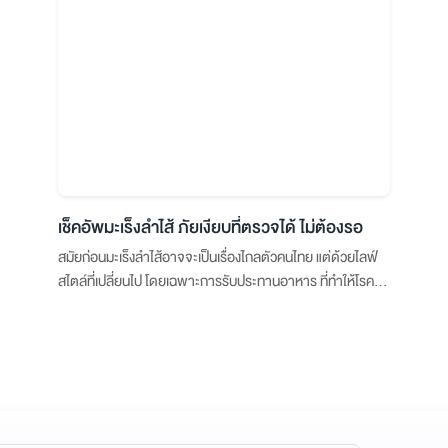
เช็คอัพมะเร็งลำไส้ ภัยเงียบที่ตรวจได้ ไม่ต้องรอ
สมัยก่อนมะเร็งลำไส้อาจจะเป็นเรื่องไกลตัวคนไทย แต่ด้วยไลฟ์
สไตล์ที่เปลี่ยนไป โดยเฉพาะการรับประทานอาหาร ที่ทำให้โรคนี้
เขยิบมาใกล้ตัวกว่าที่คิด และยังเป็นภัยเงียบ ที่กว่าจะรู้ตัว อาจจะ
ลุกลามไปไกล ว่าแล้วอย่าช้า มาทำความรู้จักโรคนี้ กับ นพ.สิริ
พงษ์ อายุรแพทย์โรคระบบทางเดินอาหาร ประจำศูนย์ระบบทาง
เดินอาหารและตับ โรงพยาบาลเปาโล โชคชัย 4 กันเลย