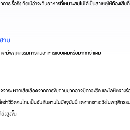
รเรื้อรัง ถึงแม้ว่าจะกินอาหารที่เหมาะสมไม่ได้เป็นสาเหตุให้ท้องเสียก็ย
บฮาบ
ว่าจะมีพฤติกรรมการกินอาหารแบบเดิมหรือมากกว่าเดิม
จจาระ หากเสียเลือดจากการขับถ่ายมากอาจมีภาวะซีด และโลหิตจางร่วม
้ายที่คร่าชีวิตคนไทยเป็นอันดับสามในปัจจุบันนี้ แต่หากเราระวังในพฤติกร
่งสูงขึ้น