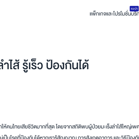
แนะนำ
แพ็กเกจและโปรโมชั่น
บริ
้ รู้เร็ว ป้องกันได้
ละทำให้คนไทยเสียชีวิตมากที่สุด โดยจากสถิติพบผู้ป่วยมะเร็งลำไส้ใ
ญ่เป็นโรคที่ป้องกันได้หากเรารู้สัญญาณ การสังเกตอาการ และวิธีป้องก