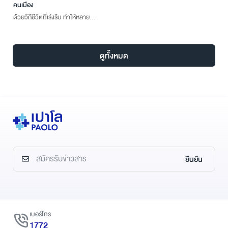
คนเมือง
ด้วยวิถีชีวิตที่เร่งรีบ ทำให้หลายคน
ใส่ใจในการดูแลตัวเองน้อยลง ทั้ง
การนอนหลับ การรับประทาน
อาหาร รวมถึงการเผชิญกับสภาวะ
ดูทั้งหมด
แวดล้อมต่างๆ เริ่มแย่ลงไปหมด
ยืนยัน
เบอร์โทร
1772